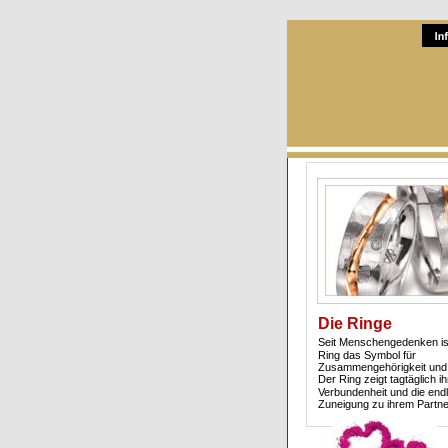
Die Ringe 
Seit Menschengedenken ist
Ring das Symbol für 
Zusammengehörigkeit und 
Der Ring zeigt tagtäglich ih
Verbundenheit und die end
Zuneigung zu ihrem Partne