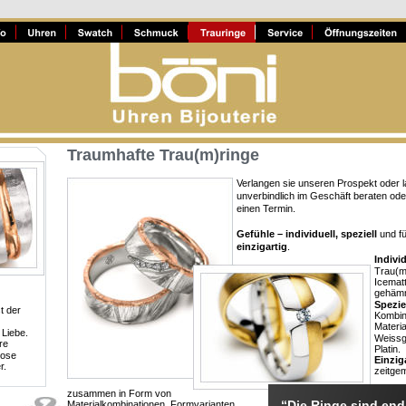
Traumhafte Trau(m)ringe
Verlangen sie unseren Prospekt oder l
unverbindlich im Geschäft beraten ode
einen Termin. 
Gefühle – individuell, speziell
 und f
einzigartig
. 
Individ
Trau(m
Icematt
gehämm
Spezie
 der 
Kombin
Materia
Liebe. 
Weissg
re 
Platin.
lose 
Einzig
r.
zeitge
zusammen in Form von 
“Die Ringe sind end
Materialkombinationen, Formvarianten 