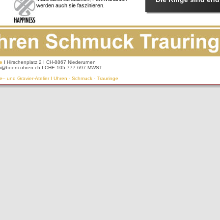
werden auch sie faszinieren. 
e 
I Hirschenplatz 2 I CH-8867 Niederurnen
info@boeni-uhren.ch I CHE-105.777.697 MWST
– und Gravier-Atelier I Uhren - Schmuck - Trauringe