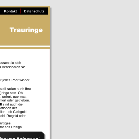
assen sie sich 
r vereinbaren sie 
ür jedes Paar wieder 
uell
 sollen auch Ihre 
)ringe sein. Ob 
, poliert, quermatt, 
ert oder getrieben.
ll
 sind auch die 
ationen der 
lien - ob Gelbgold, 
old, Rotgold oder 
artiges
, 
mässes Design 
los von Anfang an”  