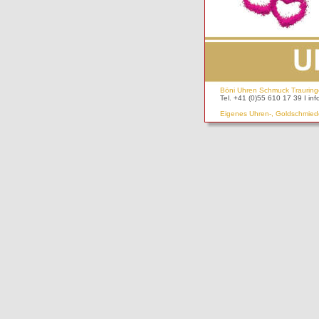
Böni Uhren Schmuck Trauring
Tel. +41 (0)55 610 17 39 I 
Eigenes Uhren-, Goldschmiede